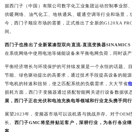
据西门子（中国）有限公司数字化工业集团运动控制事业部
供暖网络、油气化工、地铁通风、暖通空调等行业和场景，
今，西门子顺应市场的需要，正式推出了全新的
G120XA PR
间。
西门子也推出了全新紧凑型双向直流
-
直流变换器
SINAMICS
在系统网络中使用电池等储能设备来平衡电网负荷，同时该产
平衡经济增长与环境保护的可持续发展是一个永恒的话题。
节能、绿色驱动提出的高要求，通过技术手段提高设备的能源
节电机的转速和扭矩，使之匹配系统的负载需求，大大节省
损耗方面，西门子变频器通过搭配智能网关进行设备数据状
展，西门子正在光伏和电池充换电等领域和行业龙头携手同行
展望
2023
年，变频器市场可以说机遇与挑战并存。对于
OEM
长。
西门子
GMC
将坚持贴近客户，深耕行业，为各行各业继
案
。