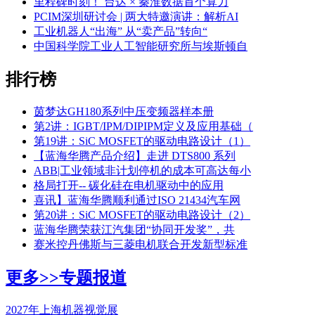
里程碑时刻！ 台达 × 秦淮数据首个算力
PCIM深圳研讨会 | 两大特邀演讲：解析AI
工业机器人“出海” 从“卖产品”转向“
中国科学院工业人工智能研究所与埃斯顿自
排行榜
茵梦达GH180系列中压变频器样本册
第2讲：IGBT/IPM/DIPIPM定义及应用基础（
第19讲：SiC MOSFET的驱动电路设计（1）
【蓝海华腾产品介绍】走进 DTS800 系列
ABB|工业领域非计划停机的成本可高达每小
格局打开-- 碳化硅在电机驱动中的应用
喜讯】蓝海华腾顺利通过ISO 21434汽车网
第20讲：SiC MOSFET的驱动电路设计（2）
蓝海华腾荣获江汽集团“协同开发奖”，共
赛米控丹佛斯与三菱电机联合开发新型标准
更多>>
专题报道
2027年上海机器视觉展