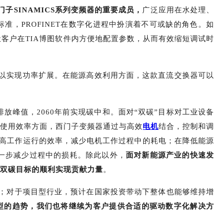
门子
SINAMICS
系列变频器的重要成员，
广泛应用在水处理、
标准，
PROFINET
在数字化进程中扮演着不可或缺的角色。如
让客户在
TIA
博图软件内方便地配置参数，从而有效缩短调试时
以实现功率扩展。在能源高效利用方面，这款直流交换器可以
排放峰值，
2060
年前实现碳中和。面对“双碳”目标对工业设备
使用效率方面，西门子变频器通过与高效
电机
结合，控制和调
高工作运行的效率，减少电机工作过程中的耗电；在降低能源
一步减少过程中的损耗。除此以外，
面对新能源产业的快速发
双碳目标的顺利实现贡献力量
。
；对于项目型行业，预计在国家投资带动下整体也能够维持增
型的趋势，我们也将继续为客户提供合适的驱动数字化解决方