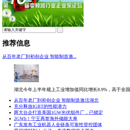
推荐信息
从百年老厂到初创企业 智能制造激...
湖北今年上半年规上工业增加值同比增长8.9%，高于全国平
从百年老厂到初创企业 智能制造激活湖北
充分释放IGBT的性能潜力
两大台企打造美国1GW光伏组件厂，已锁定
2GWh！宁王再签海外储能大单
广东发布工业机器人全链条可靠性管控团体