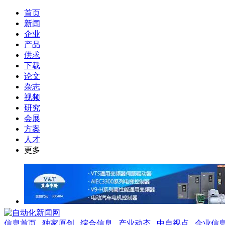
首页
新闻
企业
产品
供求
下载
论文
杂志
视频
研究
会展
方案
人才
更多
信息首页
独家原创
综合信息
产业动态
中自视点
企业信