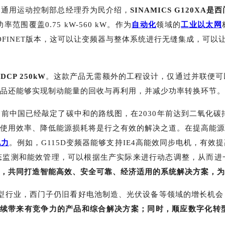
、通用运动控制部总经理乔为民介绍，
SINAMICS G120XA
是西
功率范围覆盖
0.75 kW-560 kW
。作为
自动化
领域的
工业以太网
OFINET
版本，这可以让变频器与整体系统进行无缝集成，可以
 DCP 250kW
。这款产品无需额外的工程设计，仅通过并联便可
品还能够实现制动能量的回收与再利用，并减少功率转换环节。
目前中国已经敲定了碳中和的路线图，在
2030
年前达到二氧化碳
使用效率、降低能源损耗将是行之有效的解决之道。在提高能源
电力
。例如，
G115D
变频器能够支持
IE4
高能效同步电机，有效提
态监测和能效管理，可以根据生产实际来进行动态调整，从而进
，共同打造智能高效、安全可靠、经济适用的系统解决方案，为
型行业，西门子仍旧看好电池制造、光伏设备等领域的增长机会
续带来有竞争力的产品和综合解决方案；同时，顺应数字化转