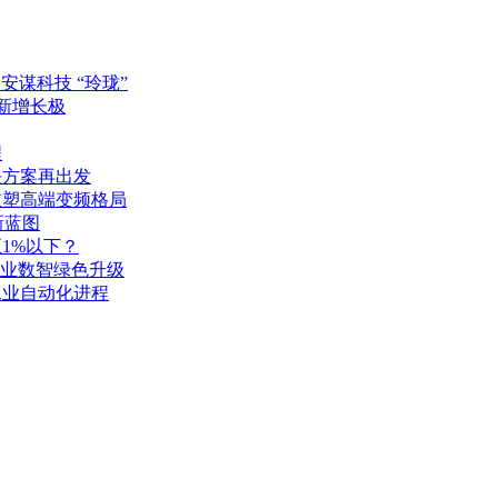
安谋科技 “玲珑”
成新增长极
程
决方案再出发
重塑高端变频格局
新蓝图
1%以下？
产业数智绿色升级
工业自动化进程