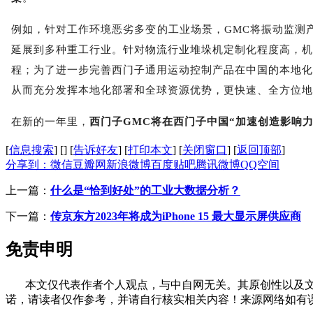
例如，针对工作环境恶劣多变的工业场景，
GMC
将振动监测
延展到多种重工行业。针对物流行业堆垛机定制化程度高，机
程；为了进一步完善西门子通用运动控制产品在中国的本地化
从而充分发挥本地化部署和全球资源优势，更快速、全方位地
在新的一年里，
西门子
GMC
将在西门子中国“加速创造影响
[
信息搜索
]
[
]
[
告诉好友
]
[
打印本文
]
[
关闭窗口
]
[
返回顶部
]
分享到：
微信
豆瓣网
新浪微博
百度贴吧
腾讯微博
QQ空间
上一篇：
什么是“恰到好处”的工业大数据分析？
下一篇：
传京东方2023年将成为iPhone 15 最大显示屏供应商
免责申明
本文仅代表作者个人观点，与中自网无关。其原创性以及文
诺，请读者仅作参考，并请自行核实相关内容！来源网络如有