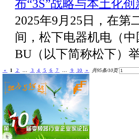
布“3S”战略与本土化
2025年9月25日，
间，松下电器机电（中
BU（以下简称松下）
«
1
2
…
3
4
5
6
7
…
9
10
»
共95条/10页