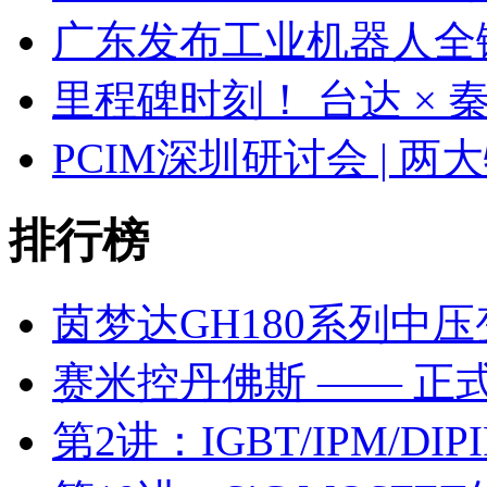
广东发布工业机器人全
里程碑时刻！ 台达 ×
PCIM深圳研讨会 | 
排行榜
茵梦达GH180系列中
赛米控丹佛斯 —— 正
第2讲：IGBT/IPM/D