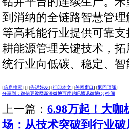
钻井平台的连续生产。禾
到消纳的全链路智慧管理
等高耗能行业提供可靠支
耕能源管理关键技术，拓
统行业向低碳、稳定、智
[
信息搜索
]
[
]
[
告诉好友
]
[
打印本文
]
[
关闭窗口
]
[
返回顶部
]
分享到：
微信
豆瓣网
新浪微博
百度贴吧
腾讯微博
QQ空间
上一篇：
6.98万起！大
场：从技术突破到行业破