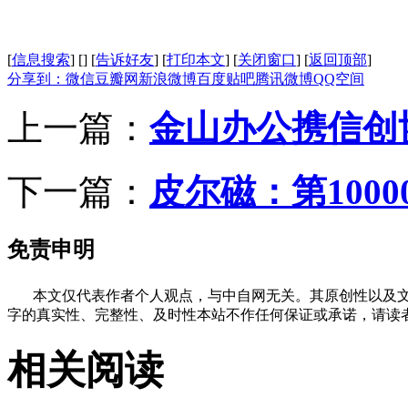
[
信息搜索
]
[
]
[
告诉好友
]
[
打印本文
]
[
关闭窗口
]
[
返回顶部
]
分享到：
微信
豆瓣网
新浪微博
百度贴吧
腾讯微博
QQ空间
上一篇：
金山办公携信创协
下一篇：
皮尔磁：第100
免责申明
本文仅代表作者个人观点，与中自网无关。其原创性以及文
字的真实性、完整性、及时性本站不作任何保证或承诺，请读
相关阅读