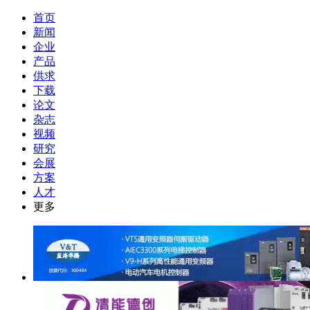
首页
新闻
企业
产品
供求
下载
论文
杂志
视频
研究
会展
方案
人才
更多