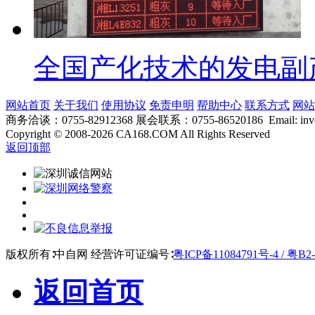
全国产化技术的发电副
网站首页
关于我们
使用协议
免责申明
帮助中心
联系方式
网站
商务洽谈：0755-82912368 展会联系：0755-86520186 Email: inver
Copyright
©
2008-2026 CA168.COM All Rights Reserved
返回顶部
版权所有∶中自网 经营许可证编号∶
粤ICP备11084791号-4 / 粤B2-
返回首页