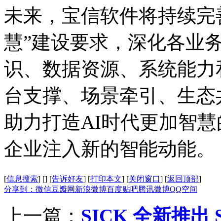
未来，宝信软件将持续完
慧”建设要求，深化各业
识、数据资源、系统能力
台支撑、场景牵引、生态
助力打造AI时代更加智
企业注入新的智能动能。
[
信息搜索
]
[
]
[
告诉好友
]
[
打印本文
]
[
关闭窗口
]
[
返回顶部
]
分享到：
微信
豆瓣网
新浪微博
百度贴吧
腾讯微博
QQ空间
上一篇：
SICK 全新推出 S