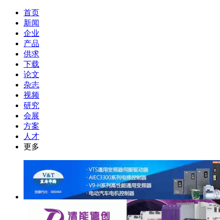
首页
新闻
企业
产品
供求
下载
论文
杂志
视频
研究
会展
方案
人才
更多