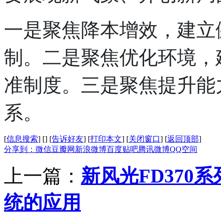
一是聚焦降本增效，建立
制。二是聚焦优化环境，
准制度。三是聚焦提升能
系。
[
信息搜索
]
[
]
[
告诉好友
]
[
打印本文
]
[
关闭窗口
]
[
返回顶部
]
分享到：
微信
豆瓣网
新浪微博
百度贴吧
腾讯微博
QQ空间
上一篇：
新风光FD370
统的应用