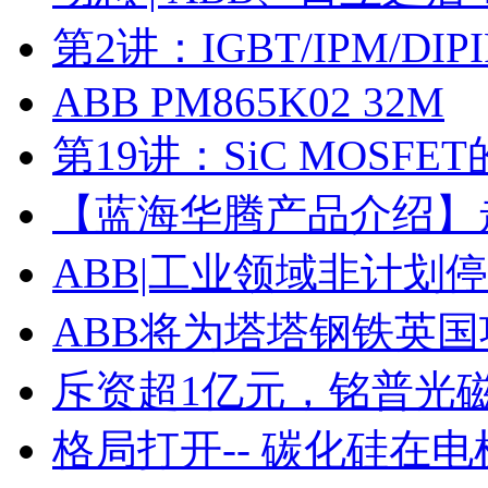
第2讲：IGBT/IPM/D
ABB PM865K02 32M
第19讲：SiC MOSF
【蓝海华腾产品介绍】走进
ABB|工业领域非计划
ABB将为塔塔钢铁英
斥资超1亿元，铭普光磁
格局打开-- 碳化硅在