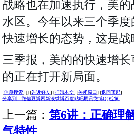
战略也在加速执行，美的
水区。今年以来三个季度
快速增长的态势，这是战
三季报，美的的快速增长
的正在打开新局面。
[
信息搜索
]
[
]
[
告诉好友
]
[
打印本文
]
[
关闭窗口
]
[
返回顶部
]
分享到：
微信
豆瓣网
新浪微博
百度贴吧
腾讯微博
QQ空间
上一篇：
第6讲：正确理解
气特性