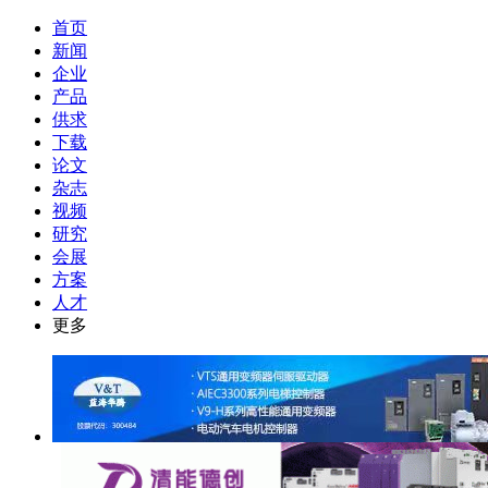
首页
新闻
企业
产品
供求
下载
论文
杂志
视频
研究
会展
方案
人才
更多