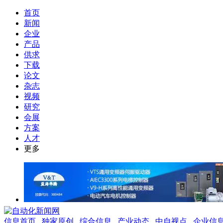
首页
新闻
企业
产品
供求
下载
论文
杂志
视频
研究
会展
方案
人才
更多
信息首页
独家原创
综合信息
产业动态
中自视点
企业信