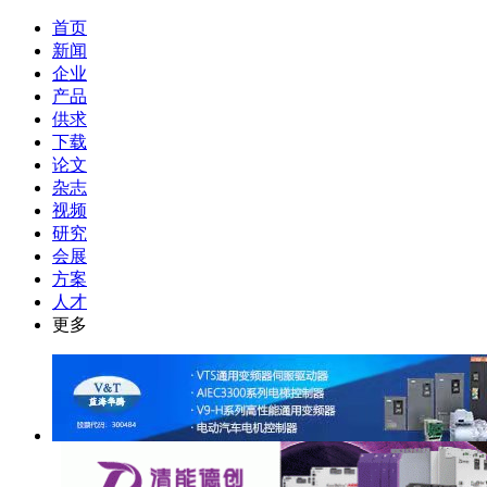
首页
新闻
企业
产品
供求
下载
论文
杂志
视频
研究
会展
方案
人才
更多