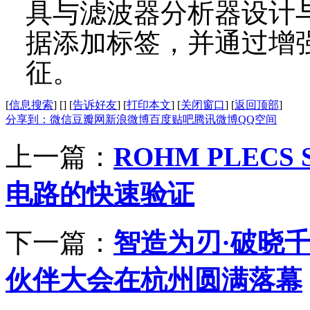
具与滤波器分析器设计
据添加标签，并通过增
征。
[
信息搜索
]
[
]
[
告诉好友
]
[
打印本文
]
[
关闭窗口
]
[
返回顶部
]
分享到：
微信
豆瓣网
新浪微博
百度贴吧
腾讯微博
QQ空间
上一篇：
ROHM PLECS
电路的快速验证
下一篇：
智造为刃·破晓千
伙伴大会在杭州圆满落幕