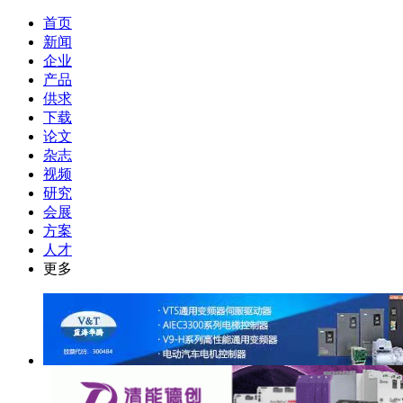
首页
新闻
企业
产品
供求
下载
论文
杂志
视频
研究
会展
方案
人才
更多