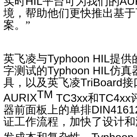
实时
HIL
平台可为我们的
AU
境，帮助他们更快推出基于
案。
”
英飞凌与
Typhoon HIL
提供
字测试
的
Typhoon HIL
仿真
具
，
以及英飞凌
TriBoard
接
TM
AURIX
TC3xx
和
TC4xx
器前面板上的单排
DIN4161
证工作流程
，
加
快
了设计和