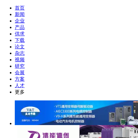
首页
新闻
企业
产品
供求
下载
论文
杂志
视频
研究
会展
方案
人才
更多