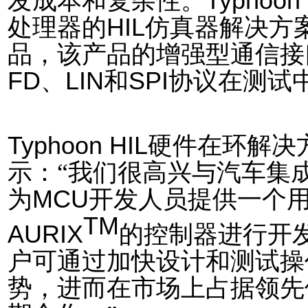
发成本和复杂性。
Typhoon 
处理器的
HIL
仿真器解决方
品
，该产品的
增强
型
通信接
FD
、
LIN
和
SPI
协议
在测试
Ty
phoon HIL
硬件在环
解决
示
：
“
我们
很
高兴与汽车集
为
MCU
开发人员提供一个
TM
AURIX
的控制器进行开
户
可
通过
加快
设计和测试操
势，
进而在
市场
上占据领先