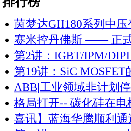
排行榜
茵梦达GH180系列中
赛米控丹佛斯 —— 正
第2讲：IGBT/IPM/D
第19讲：SiC MOSF
ABB|工业领域非计划
格局打开-- 碳化硅在
喜讯】蓝海华腾顺利通过I