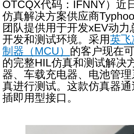
OTCQX
代码：
IFNNY
）
近
仿真
解决方案供应商
Typhoo
团队提供用于
开发
xEV
动力
开发和测试环境。
采用
英飞
制器（
MCU
）
的客户
现在
的完整
HIL
仿真和测试解决
器
、车载充电
器
、电池管理
真
进行测试。这款仿真器通
插即用
型
接口。