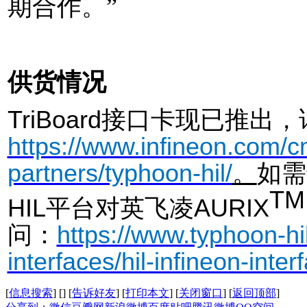
期
合作。
”
供货情况
TriBoard
接口卡现已
推出
，
https://www.infineon.com/c
partners/typhoon-hil/
。
如
需
TM
HIL
平台
对
英飞凌
AURIX
问：
https://www.typhoon-hi
interfaces/hil-infineon-inte
[
信息搜索
]
[
]
[
告诉好友
]
[
打印本文
]
[
关闭窗口
]
[
返回顶部
]