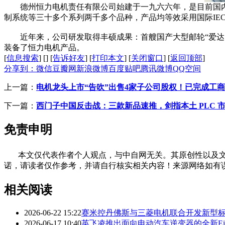
德州恒力电机责任有限公司始建于一九六六年，是目前国内
制系统等三十多个系列两千多个品种，产品均等效采用国际IE
近年来，公司研发取得丰硕成果：首艘国产大型邮轮“爱达·魔
装备了恒力电机产品。
[
信息搜索
]
[
]
[
告诉好友
]
[
打印本文
]
[
关闭窗口
]
[
返回顶部
]
分享到：
微信
豆瓣网
新浪微博
百度贴吧
腾讯微博
QQ空间
上一篇：
电机龙头上市“告吹”出售4家子公司股权！已完成工
下一篇：
西门子中国反击战：三款新品速推，剑指本土 PLC 
免责申明
本文仅代表作者个人观点，与中自网无关。其原创性以及文
诺，请读者仅作参考，并请自行核实相关内容！来源网络如有
相关阅读
2026-06-22 15:22
赛米控丹佛斯与三菱电机联合开发新型
2026-06-17 10:40
英飞凌推出面向电动汽车逆变器的全新Eic