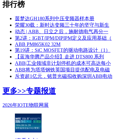
排行榜
茵梦达GH180系列中压变频器样本册
荣耀30载：新时达变频三十年的坚守与新生
动态 | ABB、日立之后，施耐德电气再分一
第2讲：IGBT/IPM/DIPIPM定义及应用基础（
ABB PM865K02 32M
第19讲：SiC MOSFET的驱动电路设计（1）
【蓝海华腾产品介绍】走进 DTS800 系列
ABB|工业领域非计划停机的成本可高达每小
ABB将为塔塔钢铁英国项目提供配电及电磁
斥资超1亿元，铭普光磁拟收购深圳ABB电动
更多>>
专题报道
2026年IOTE物联网展