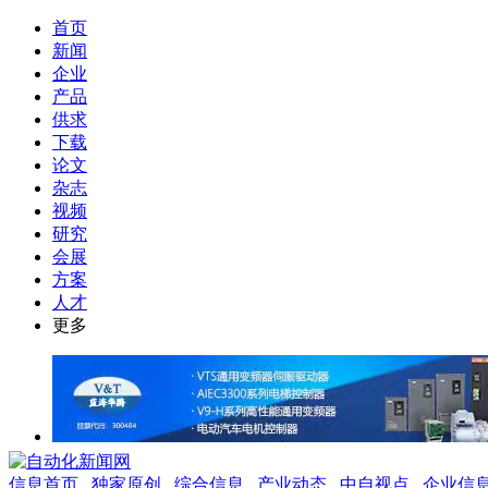
首页
新闻
企业
产品
供求
下载
论文
杂志
视频
研究
会展
方案
人才
更多
信息首页
独家原创
综合信息
产业动态
中自视点
企业信