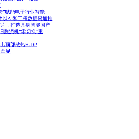
厂
套”赋能电子行业智能
件以AI和工程数据贯通推
芯片，打造具身智能国产
旧脱泥机“零切换”重
推出顶部散热H-DP
值凸显