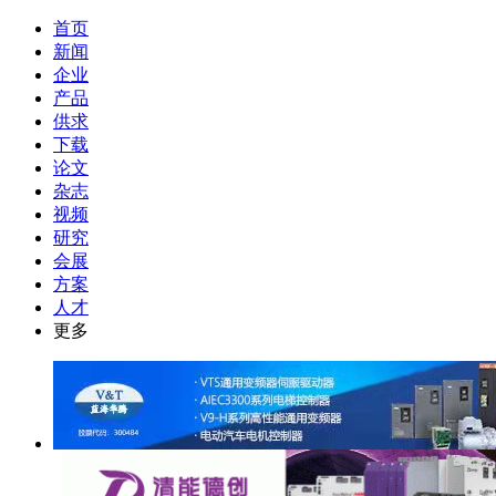
首页
新闻
企业
产品
供求
下载
论文
杂志
视频
研究
会展
方案
人才
更多