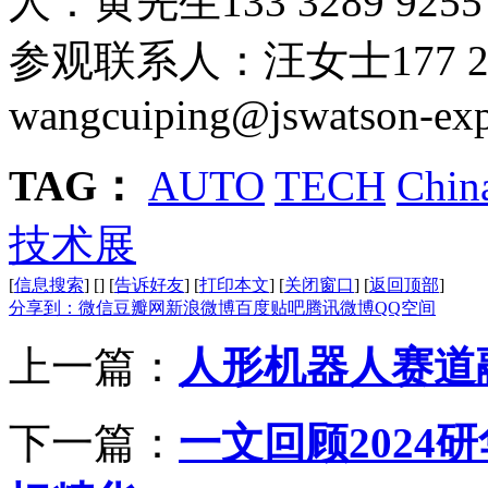
人：黄先生133 3289 9255 
参观联系人：汪女士177 245
wangcuiping@
js
watson-ex
TAG：
AUTO
TECH
Chin
技术展
[
信息搜索
]
[
]
[
告诉好友
]
[
打印本文
]
[
关闭窗口
]
[
返回顶部
]
分享到：
微信
豆瓣网
新浪微博
百度贴吧
腾讯微博
QQ空间
上一篇：
人形机器人赛道
下一篇：
一文回顾202