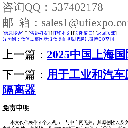
咨询QQ：537402178
邮 箱：sales1@ufiexpo.c
[
信息搜索
]
[
]
[
告诉好友
]
[
打印本文
]
[
关闭窗口
]
[
返回顶部
]
分享到：
微信
豆瓣网
新浪微博
百度贴吧
腾讯微博
QQ空间
上一篇：
2025中国上海
下一篇：
用于工业和汽车应
隔离器
免责申明
本文仅代表作者个人观点，与中自网无关。其原创性以及文