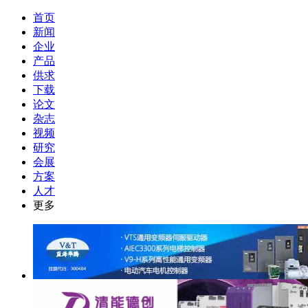
首页
新闻
企业
产品
供求
下载
论文
杂志
视频
研究
会展
方案
人才
更多