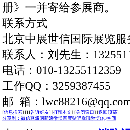
册》一并寄给参展商。
联系方式
北京中展世信国际展览服
联系人：刘先生：132551
电话：010-13255112359
工作QQ：3259387455
邮 箱：lwc88216@qq.co
[
信息搜索
]
[
]
[
告诉好友
]
[
打印本文
]
[
关闭窗口
]
[
返回顶部
]
分享到：
微信
豆瓣网
新浪微博
百度贴吧
腾讯微博
QQ空间