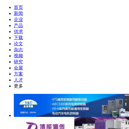
首页
新闻
企业
产品
供求
下载
论文
杂志
视频
研究
会展
方案
人才
更多