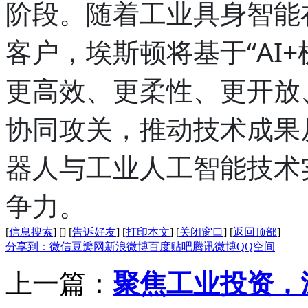
阶段。随着工业具身智能
客户，埃斯顿将基于“AI
更高效、更柔性、更开放
协同攻关，推动技术成果
器人与工业人工智能技术
争力。
[
信息搜索
]
[
]
[
告诉好友
]
[
打印本文
]
[
关闭窗口
]
[
返回顶部
]
分享到：
微信
豆瓣网
新浪微博
百度贴吧
腾讯微博
QQ空间
上一篇：
聚焦工业投资，