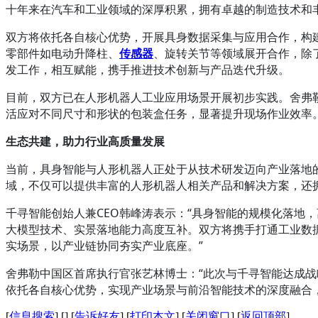
十年来在汽车和工业领域的深厚积累，拥有卓越的制造技术和
双方将依托各自核心优势，开展具身数据采集与应用合作，构建
零部件如电动升降柱、
传感器
、旋转关节等领域展开合作，除
发工作，相互赋能，携手推进技术创新与产品迭代升级。
目前，双方已在人形机器人工业应用场景开展初步实践。舍弗
活应对不同尺寸和形状的包装盒任务，显著提升现场作业效率
生态共建，助力行业高质量发展
当前，具身智能与人形机器人正处于从技术研发迈向产业落地
域，不仅可以提供丰富的人形机器人相关产品和解决方案，还
千寻智能创始人兼CEO韩峰涛表示：“具身智能的规模化落地
大模型技术、实景落地能力高度互补。双方将携手打通工业数
实场景，以产业链协同夯实产业底座。”
舍弗勒中国区首席执行官张艺林博士：“此次与千寻智能达成
依托各自核心优势，实现产业场景与前沿智能技术的深度融合
[
信息搜索
]
[
]
[
告诉好友
]
[
打印本文
]
[
关闭窗口
]
[
返回顶部
]