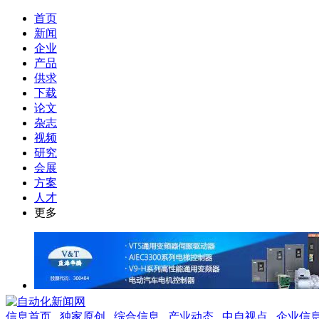
首页
新闻
企业
产品
供求
下载
论文
杂志
视频
研究
会展
方案
人才
更多
信息首页
独家原创
综合信息
产业动态
中自视点
企业信