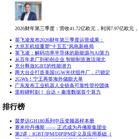
2026财年第三季度：营收41.72亿欧元，利润7.97亿欧元，利
英飞凌发布2026财年第三季度运营成果：
大兆瓦机组重塑“十五五”风电新格局
英飞凌：解码功率半导体的新能源与AI算力
从百年老厂到初创企业 智能制造激活湖北
充分释放IGBT的性能潜力
两大台企打造美国1GW光伏组件厂，已锁定
2GWh！宁王再签海外储能大单
广东发布工业机器人全链条可靠性管控团体
里程碑时刻！ 台达 × 秦淮数据首个算力
排行榜
茵梦达GH180系列中压变频器样本册
赛米控丹佛斯 —— 正式成为丹佛斯集团全
第2讲：IGBT/IPM/DIPIPM定义及应用基础（