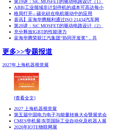
第19讲：SiC MOSFET的驱动电路设计（1）
ABB|工业领域非计划停机的成本可高达每小
格局打开-- 碳化硅在电机驱动中的应用
喜讯】蓝海华腾顺利通过ISO 21434汽车网
第20讲：SiC MOSFET的驱动电路设计（2）
充分释放IGBT的性能潜力
蓝海华腾荣获江汽集团“协同开发奖”，共
更多>>
专题报道
2027年上海机器视觉展
[查看全文]
2027 上海机器视觉展
第五届中国电力电子与能量转换大会暨展览会
CMES华机展|东莞国际工业自动化及机器人展
2026年IOTE物联网展