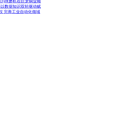
D)球磨机在巨龙铜业顺
—以数据知识双轮驱动赋
股权 完善工业自动化领域