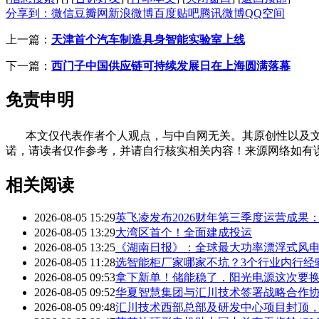
分享到：
微信
豆瓣网
新浪微博
百度贴吧
腾讯微博
QQ空间
上一篇：
天津首个汽车制造具身智能实验室上线
下一篇：
西门子中国供应链可持续发展日在上海圆满落幕
免责申明
本文仅代表作者个人观点，与中自网无关。其原创性以及文
诺，请读者仅作参考，并请自行核实相关内容！来源网络如有
相关阅读
2026-08-05 15:29
英飞凌发布2026财年第三季度运营成果：
2026-08-05 13:29
大湾区首个！全面建成投运
2026-08-05 13:25
《湖南日报》：全球最大功率漂浮式风电
2026-08-05 11:28
选智能柜厂家哪家不坑？3个行业内行经
2026-08-05 09:53
拿下新单！储能稳了，阳光电源这次要
2026-08-05 09:52
华夏智慧集团与汇川技术签署战略合作协
2026-08-05 09:48
汇川技术西部总部及研发中心项目封顶，