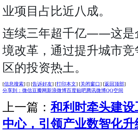
业项目占比近八成。
连续三年超千亿——这是
境改革，通过提升城市竞
区的投资热土。
[
信息搜索
]
[
]
[
告诉好友
]
[
打印本文
]
[
关闭窗口
]
[
返回顶部
]
分享到：
微信
豆瓣网
新浪微博
百度贴吧
腾讯微博
QQ空间
上一篇：
和利时牵头建设
中心，引领产业数智化升