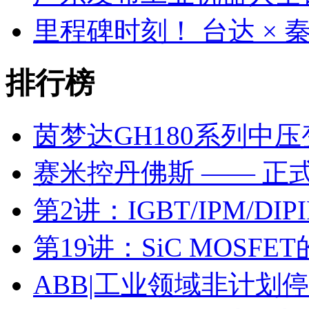
里程碑时刻！ 台达 ×
排行榜
茵梦达GH180系列中
赛米控丹佛斯 —— 正
第2讲：IGBT/IPM/D
第19讲：SiC MOSF
ABB|工业领域非计划