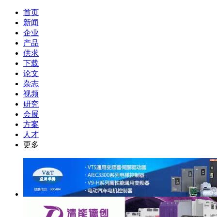
首页
新闻
企业
产品
供求
下载
论文
杂志
视频
研究
会展
方案
人才
更多