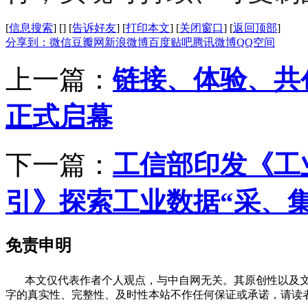
[
信息搜索
]
[
]
[
告诉好友
]
[
打印本文
]
[
关闭窗口
]
[
返回顶部
]
分享到：
微信
豆瓣网
新浪微博
百度贴吧
腾讯微博
QQ空间
上一篇：
链接、体验、共创
正式启幕
下一篇：
工信部印发《工
引》探索工业数据“采、
免责申明
本文仅代表作者个人观点，与中自网无关。其原创性以及文
字的真实性、完整性、及时性本站不作任何保证或承诺，请读