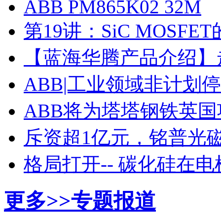
ABB PM865K02 32M
第19讲：SiC MOSF
【蓝海华腾产品介绍】走进
ABB|工业领域非计划
ABB将为塔塔钢铁英
斥资超1亿元，铭普光磁
格局打开-- 碳化硅在
更多>>
专题报道