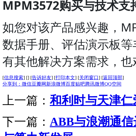
MPM3572购买与技术支
如您对该产品感兴趣，MP
数据手册、评估演示板等
有其他解决方案需求，也
[
信息搜索
]
[
]
[
告诉好友
]
[
打印本文
]
[
关闭窗口
]
[
返回顶部
]
分享到：
微信
豆瓣网
新浪微博
百度贴吧
腾讯微博
QQ空间
上一篇：
和利时与天津仁
下一篇：
ABB与浪潮通