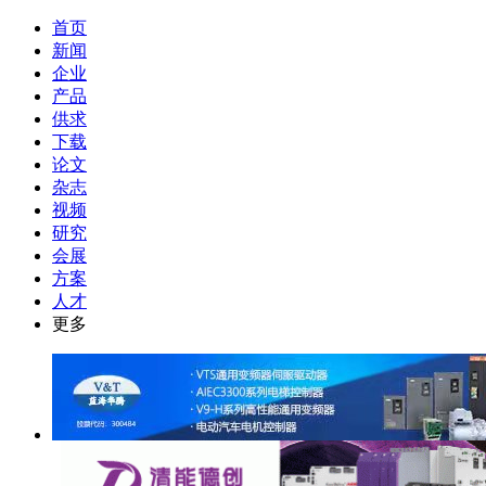
首页
新闻
企业
产品
供求
下载
论文
杂志
视频
研究
会展
方案
人才
更多