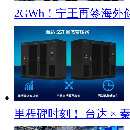
2GWh！宁王再签海外
里程碑时刻！ 台达 × 