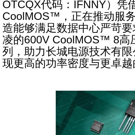
OTCQX
代码：
IFNNY
）凭
CoolMOS™
，正在推动服
造能够满足数据中心严苛要
凌的
600V CoolMOS™ 8
高
列，助力长城电源技术有限
现更高的功率密度与更卓越