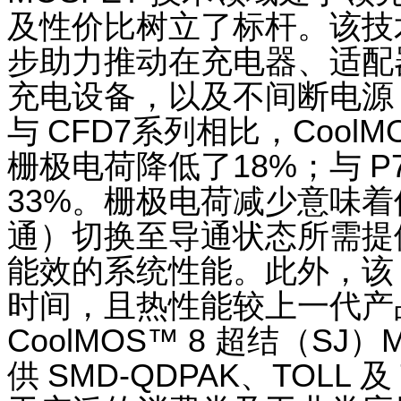
及性价比树立了标杆。该技
步助力推动在充电器、适配
充电设备，以及不间断电源
与
CFD7
系列相比，
CoolM
栅极电荷降低了
18%
；与
P
33%
。栅极电荷减少意味
通）切换至导通状态所需提
能效的系统性能。此外，
时间，且热性能较上一代产
CoolMOS
™
8
超结（
SJ
）
供
SMD-QDPAK
、
TOLL
及