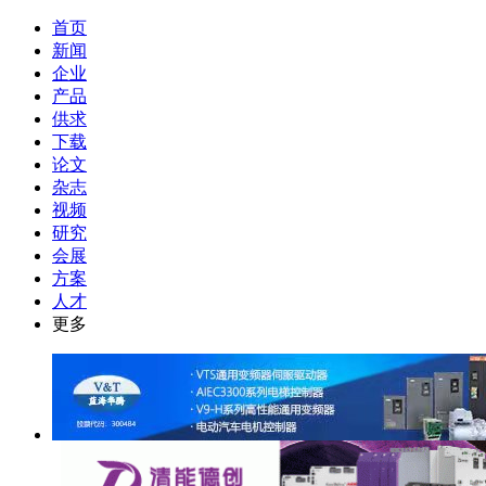
首页
新闻
企业
产品
供求
下载
论文
杂志
视频
研究
会展
方案
人才
更多