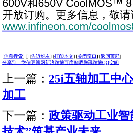
600V
和
650V CoolMOS™ 
开放订购
。更多信息
，
敬请
www.infineon.com/coolmos
[
信息搜索
]
[
]
[
告诉好友
]
[
打印本文
]
[
关闭窗口
]
[
返回顶部
]
分享到：
微信
豆瓣网
新浪微博
百度贴吧
腾讯微博
QQ空间
上一篇：
25i五轴加工中
加工
下一篇：
政策驱动工业智
技术”筑基产业未来