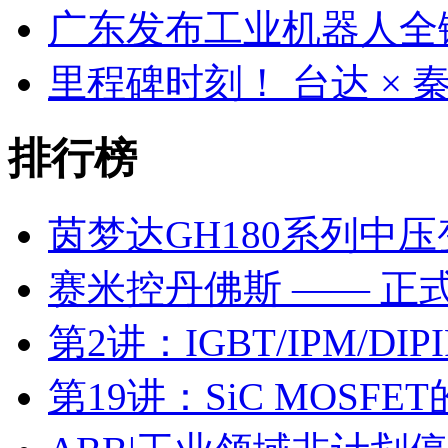
广东发布工业机器人全
里程碑时刻！ 台达 ×
排行榜
茵梦达GH180系列中
赛米控丹佛斯 —— 正
第2讲：IGBT/IPM/D
第19讲：SiC MOSF