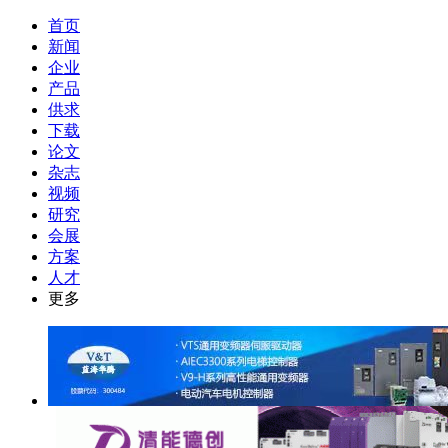
首页
新闻
企业
产品
供求
下载
论文
杂志
视频
研究
会展
方案
人才
更多