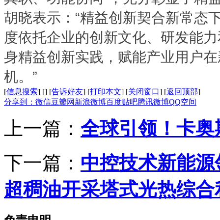
胡晓表示：“精益创新契合新常态
度依托企业的创新文化、研发能力
身精益创新实践，赋能产业用户在
机。”
[
信息搜索
]
[
]
[
告诉好友
]
[
打印本文
]
[
关闭窗口
]
[
返回顶部
]
分享到：
微信
豆瓣网
新浪微博
百度贴吧
腾讯微博
QQ空间
上一篇：
全球引领！卡奥
下一篇：
中控技术新能源
超稠油开采塔式光热综合