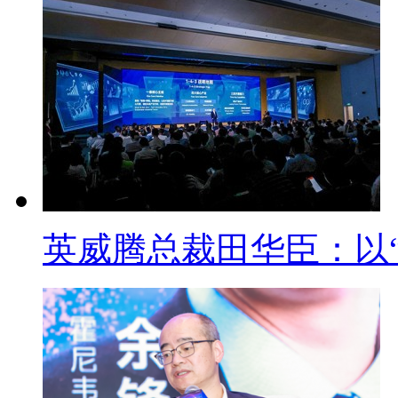
英威腾总裁田华臣：以“