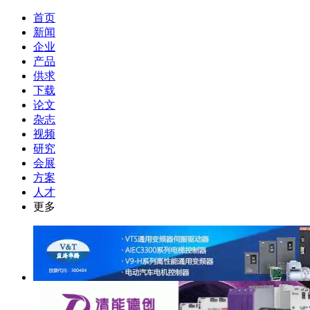
首页
新闻
企业
产品
供求
下载
论文
杂志
视频
研究
会展
方案
人才
更多