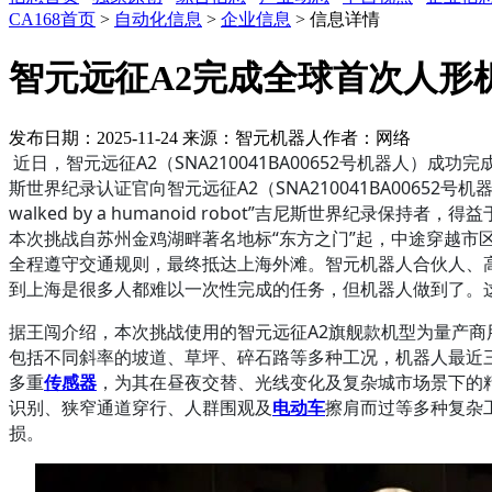
CA168首页
>
自动化信息
>
企业信息
> 信息详情
智元远征A2完成全球首次人形
发布日期：2025-11-24
来源：智元机器人
作者：网络
近日，智元远征A2（SNA210041BA00652号机器人
斯世界纪录认证官向智元远征A2（SNA210041BA00652号机
walked by a humanoid robot”吉尼斯世界纪
本次挑战自苏州金鸡湖畔著名地标“东方之门”起，中途穿越
全程遵守交通规则，最终抵达上海外滩。智元机器人合伙人、
到上海是很多人都难以一次性完成的任务，但机器人做到了。这
据王闯介绍，本次挑战使用的智元远征A2旗舰款机型为量产商
包括不同斜率的坡道、草坪、碎石路等多种工况，机器人最近三
多重
传感器
，为其在昼夜交替、光线变化及复杂城市场景下的
识别、狭窄通道穿行、人群围观及
电动车
擦肩而过等多种复杂工
损。