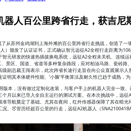
机器人百公里跨省行走，获吉尼
）成功完成了从苏州金鸡湖到上海外滩的百公里跨省行走挑战，创造了
器人）颁发了认证证书，正式确认智元远征A2全程行走距离为106.286
录保持者，得益于智元研发的快速热插拔换电系统，远征A2全程未关机、连
市区、景区、国道、省道等多种复杂路段，应对柏油马路、瓷砖路
高级副总裁王闯表示，此次跨省长途行走旨在向公众直观展示人
证明其本体硬件性能、‘小脑’平衡算法及耐久性已趋于成熟，为
用版本，没有做过定制化改装，与客户手上的机器人完全一致。远
个月以来已导入全自主运行的测试方案。在本次挑战中，远征A
精准导航奠定了基础。尤其在夜间，红外传感器保障了其在暗光
况。尽管历经超百公里的行走，远征A2机器人（SNA210041