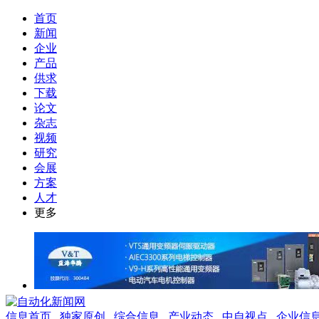
首页
新闻
企业
产品
供求
下载
论文
杂志
视频
研究
会展
方案
人才
更多
信息首页
独家原创
综合信息
产业动态
中自视点
企业信