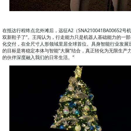
在抵达行程终点北外滩后，远征A2（SNA210041BA00
双新鞋子了”。王闯认为，行走能力只是机器人基础能力的一部
化交付，在全尺寸人形领域里居全球首位。具身智能行业发展迅
的目标是将稳定本体与智能“大脑”结合，真正转化为无限生产
的伙伴深度融入我们的日常生活。”