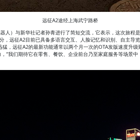
远征A2途经上海武宁路桥
652号机器人）与新华社记者孙青进行了简短交流，它表示，这次旅
分，远征A2目前已具备多语言交互、人脸记忆和识别、自主导览讲
猛，远征A2的最新功能通常以两个月一次的OTA发版速度升
力，“我们期待它在零售、餐饮、企业前台乃至家庭服务等场景