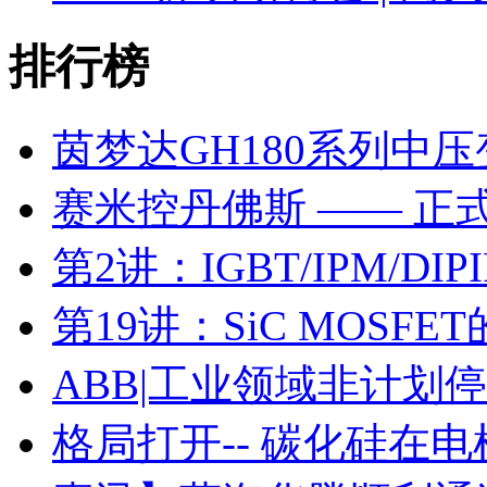
排行榜
茵梦达GH180系列中
赛米控丹佛斯 —— 正
第2讲：IGBT/IPM/D
第19讲：SiC MOSF
ABB|工业领域非计划
格局打开-- 碳化硅在