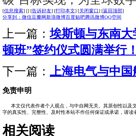
[
信息搜索
]
[
]
[
告诉好友
]
[
打印本文
]
[
关闭窗口
]
[
返回顶部
]
分享到：
微信
豆瓣网
新浪微博
百度贴吧
腾讯微博
QQ空间
上一篇：
埃斯顿与东南大
顿班”签约仪式圆满举行
下一篇：
上海电气与中国
免责申明
本文仅代表作者个人观点，与中自网无关。其原创性以及文
字的真实性、完整性、及时性本站不作任何保证或承诺，请读
相关阅读