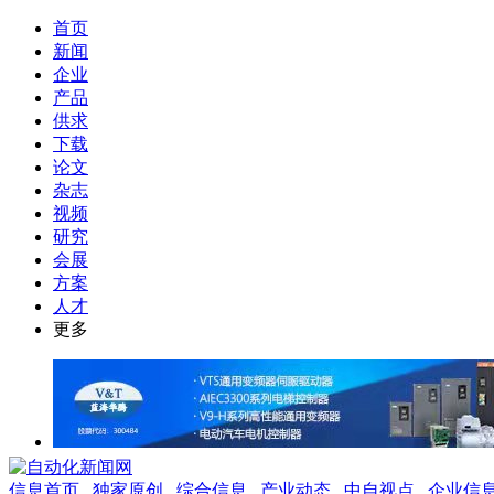
首页
新闻
企业
产品
供求
下载
论文
杂志
视频
研究
会展
方案
人才
更多
信息首页
独家原创
综合信息
产业动态
中自视点
企业信