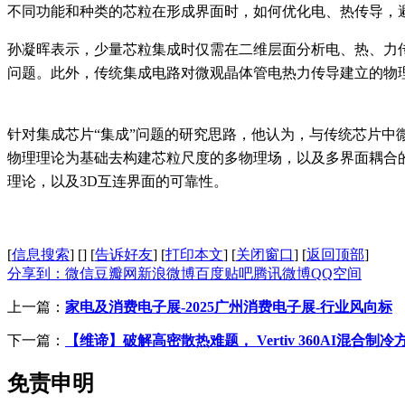
不同功能和种类的芯粒在形成界面时，如何优化电、热传导，
孙凝晖表示，少量芯粒集成时仅需在二维层面分析电、热、力
问题。此外，传统集成电路对微观晶体管电热力传导建立的物
针对集成芯片
“集成”问题的研究思路，他认为，与传统芯片
物理理论为基础去构建芯粒尺度的多物理场，以及多界面耦合
理论，以及3D互连界面的可靠性。
[
信息搜索
]
[
]
[
告诉好友
]
[
打印本文
]
[
关闭窗口
]
[
返回顶部
]
分享到：
微信
豆瓣网
新浪微博
百度贴吧
腾讯微博
QQ空间
上一篇：
家电及消费电子展-2025广州消费电子展-行业风向标
下一篇：
【维谛】破解高密散热难题， Vertiv 360AI混合制
免责申明