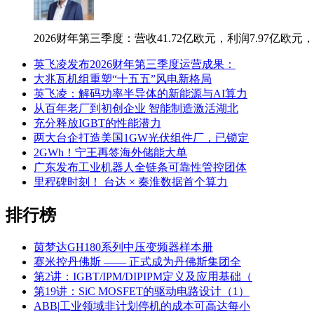
2026财年第三季度：营收41.72亿欧元，利润7.97亿欧元，利
英飞凌发布2026财年第三季度运营成果：
大兆瓦机组重塑“十五五”风电新格局
英飞凌：解码功率半导体的新能源与AI算力
从百年老厂到初创企业 智能制造激活湖北
充分释放IGBT的性能潜力
两大台企打造美国1GW光伏组件厂，已锁定
2GWh！宁王再签海外储能大单
广东发布工业机器人全链条可靠性管控团体
里程碑时刻！ 台达 × 秦淮数据首个算力
排行榜
茵梦达GH180系列中压变频器样本册
赛米控丹佛斯 —— 正式成为丹佛斯集团全
第2讲：IGBT/IPM/DIPIPM定义及应用基础（
第19讲：SiC MOSFET的驱动电路设计（1）
ABB|工业领域非计划停机的成本可高达每小