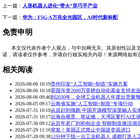
上一篇：
人形机器人进化“带火”灵巧手产业
下一篇：
华为：F5G-A万兆全光园区，AI时代新标配
免责申明
本文仅代表作者个人观点，与中自网无关。其原创性以及文
诺，请读者仅作参考，并请自行核实相关内容！来源网络如有
相关阅读
2026-08-06 10:19
贵州印发“人工智能+制造”实施方案
2026-08-06 10:18
英国斥资2000万英镑自动化基金支持农
2026-08-06 09:46
到2030年，全球工业机器人年度出货量预
2026-08-05 09:17
云南省实施“人工智能+制造”专项行动
2026-07-31 10:18
从追赶到领跑 中国开源模型深度融入实
2026-07-31 10:17
出海合规贵、签证难，大湾区要打AI主场
2026-07-30 09:12
从百年老厂到初创企业 智能制造激活湖
2026-07-29 11:16
突发！美国正式禁止中国逆变器进口
2026-07-28 09:38
12分钟下线一台工业机器人 成都打造人