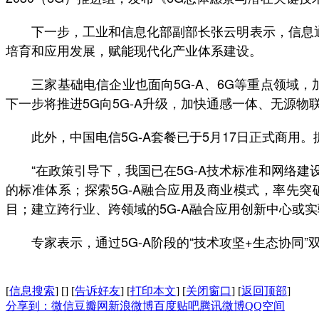
下一步，工业和信息化部副部长张云明表示，信息通信
培育和应用发展，赋能现代化产业体系建设。
三家基础电信企业也面向5G-A、6G等重点领域，
下一步将推进5G向5G-A升级，加快通感一体、无源物联
此外，中国电信5G-A套餐已于5月17日正式商用。据
“在政策引导下，我国已在5G-A技术标准和网络建设
的标准体系；探索5G-A融合应用及商业模式，率先突
目；建立跨行业、跨领域的5G-A融合应用创新中心或实
专家表示，通过5G-A阶段的“技术攻坚+生态协同”双
[
信息搜索
]
[
]
[
告诉好友
]
[
打印本文
]
[
关闭窗口
]
[
返回顶部
]
分享到：
微信
豆瓣网
新浪微博
百度贴吧
腾讯微博
QQ空间