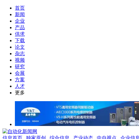
首页
新闻
企业
产品
供求
下载
论文
杂志
视频
研究
会展
方案
人才
更多
信息首页
独家原创
综合信息
产业动态
中自视点
企业信