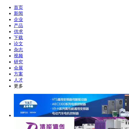
首页
新闻
企业
产品
供求
下载
论文
杂志
视频
研究
会展
方案
人才
更多