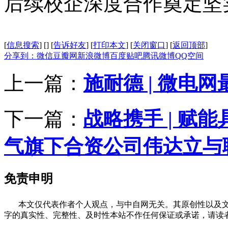
后续校企深度合作奠定坚
[
信息搜索
]
[
]
[
告诉好友
]
[
打印本文
]
[
关闭窗口
]
[
返回顶部
]
分享到：
微信
豆瓣网
新浪微博
百度贴吧
腾讯微博
QQ空间
上一篇：
施耐德 | 微电
下一篇：
战略携手 | 赋
气旗下合资公司伟达立与
免责申明
本文仅代表作者个人观点，与中自网无关。其原创性以及文
字的真实性、完整性、及时性本站不作任何保证或承诺，请读