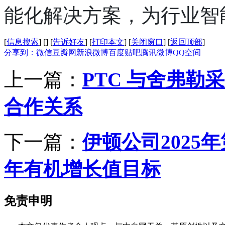
能化解决方案，为行业智
[
信息搜索
]
[
]
[
告诉好友
]
[
打印本文
]
[
关闭窗口
]
[
返回顶部
]
分享到：
微信
豆瓣网
新浪微博
百度贴吧
腾讯微博
QQ空间
上一篇：
PTC 与舍弗勒采用
合作关系
下一篇：
伊顿公司202
年有机增长值目标
免责申明