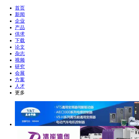
首页
新闻
企业
产品
供求
下载
论文
杂志
视频
研究
会展
方案
人才
更多