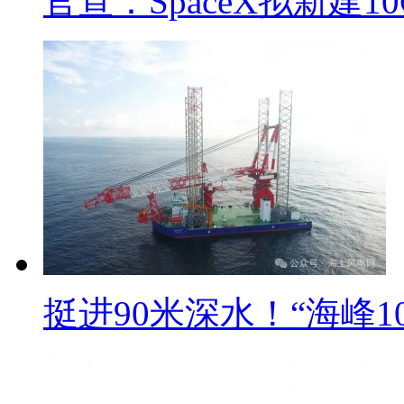
官宣：SpaceX拟新建1
挺进90米深水！“海峰10