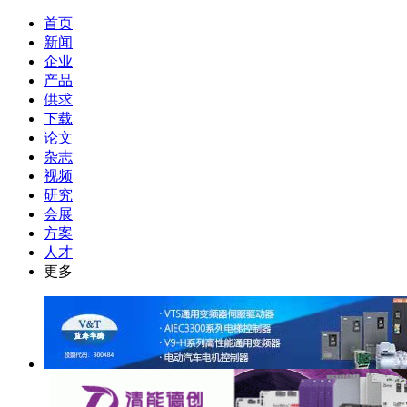
首页
新闻
企业
产品
供求
下载
论文
杂志
视频
研究
会展
方案
人才
更多