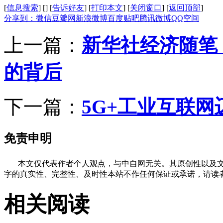
[
信息搜索
]
[
]
[
告诉好友
]
[
打印本文
]
[
关闭窗口
]
[
返回顶部
]
分享到：
微信
豆瓣网
新浪微博
百度贴吧
腾讯微博
QQ空间
上一篇：
新华社经济随笔
的背后
下一篇：
5G+工业互联
免责申明
本文仅代表作者个人观点，与中自网无关。其原创性以及文
字的真实性、完整性、及时性本站不作任何保证或承诺，请读
相关阅读