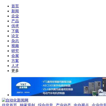
首页
新闻
企业
产品
供求
下载
论文
杂志
视频
研究
会展
方案
人才
更多
信息首页
独家原创
综合信息
产业动态
中自视点
企业信