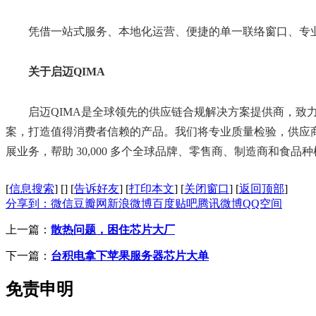
凭借一站式服务、本地化运营、便捷的单一联络窗口、专业团
关于启迈
QIMA
启迈QIMA是全球领先的供应链合规解决方案提供商，致力
案，打造值得消费者信赖的产品。我们将专业质量检验，供应商
展业务，帮助 30,000 多个全球品牌、零售商、制造商和食品
[
信息搜索
]
[
]
[
告诉好友
]
[
打印本文
]
[
关闭窗口
]
[
返回顶部
]
分享到：
微信
豆瓣网
新浪微博
百度贴吧
腾讯微博
QQ空间
上一篇：
散热问题，困住芯片大厂
下一篇：
台积电拿下苹果服务器芯片大单
免责申明