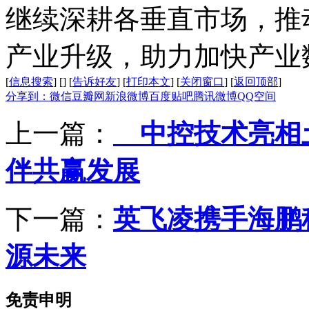
继续深耕各垂直市场，推
产业升级，助力加快产业
[
信息搜索
]
[
]
[
告诉好友
]
[
打印本文
]
[
关闭窗口
]
[
返回顶部
]
分享到：
微信
豆瓣网
新浪微博
百度贴吧
腾讯微博
QQ空间
上一篇：
中控技术亮相土
伴共赢发展
下一篇：
英飞凌携手海鹏
源未来
免责申明