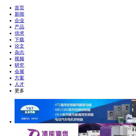
首页
新闻
企业
产品
供求
下载
论文
杂志
视频
研究
会展
方案
人才
更多