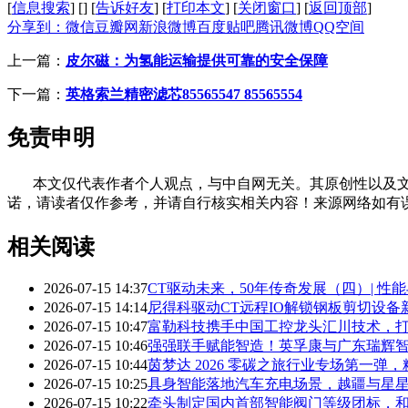
[
信息搜索
]
[
]
[
告诉好友
]
[
打印本文
]
[
关闭窗口
]
[
返回顶部
]
分享到：
微信
豆瓣网
新浪微博
百度贴吧
腾讯微博
QQ空间
上一篇：
皮尔磁：为氢能运输提供可靠的安全保障
下一篇：
英格索兰精密滤芯85565547 85565554
免责申明
本文仅代表作者个人观点，与中自网无关。其原创性以及文
诺，请读者仅作参考，并请自行核实相关内容！来源网络如有
相关阅读
2026-07-15 14:37
CT驱动未来，50年传奇发展（四）| 性
2026-07-15 14:14
尼得科驱动CT远程IO解锁钢板剪切设备
2026-07-15 10:47
富勒科技携手中国工控龙头汇川技术，
2026-07-15 10:46
强强联手赋能智造！英孚康与广东瑞辉
2026-07-15 10:44
茵梦达 2026 零碳之旅行业专场第一弹
2026-07-15 10:25
具身智能落地汽车充电场景，越疆与星
2026-07-15 10:22
牵头制定国内首部智能阀门等级团标，和