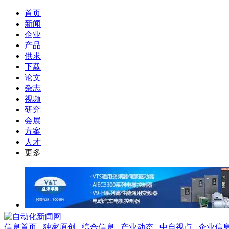
首页
新闻
企业
产品
供求
下载
论文
杂志
视频
研究
会展
方案
人才
更多
信息首页
独家原创
综合信息
产业动态
中自视点
企业信