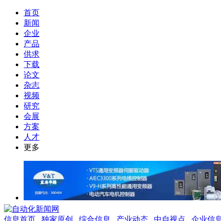
首页
新闻
企业
产品
供求
下载
论文
杂志
视频
研究
会展
方案
人才
更多
信息首页
独家原创
综合信息
产业动态
中自视点
企业信