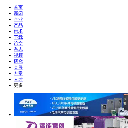
首页
新闻
企业
产品
供求
下载
论文
杂志
视频
研究
会展
方案
人才
更多