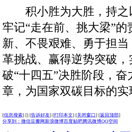
积小胜为大胜，持之以
牢记“走在前、挑大梁”
新、不畏艰难、勇于担当
革挑战、赢得逆势突破，实
破“十四五”决胜阶段，
章，为国家双碳目标的实
[
信息搜索
]
[
]
[
告诉好友
]
[
打印本文
]
[
关闭窗口
]
[
返回顶部
]
分享到：
微信
豆瓣网
新浪微博
百度贴吧
腾讯微博
QQ空间